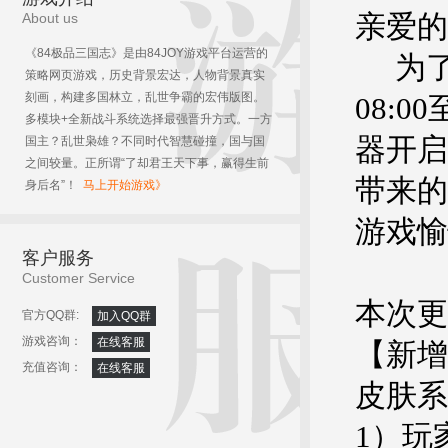
亲爱的
About us
《84极品三国志》是由84JOY游戏平台运营的
为了
策略网页游戏，历史背景宏达，人物背景真实
刻画，构建多国林立，乱世争霸的宏伟版图。
08:
多模块+全新战斗系统选择最强晋升方式。一方
器开启
国主？乱世枭雄？不同时代智慧碰撞，国与国
之间较量。正所谓“了却君王天下事，赢得生前
带来的
身后名”！
马上开始游戏》
游戏愉
客户服务
Customer Service
本次更
官方QQ群:
加入QQ群
游戏咨询：
在线客服
【新增
充值咨询：
在线客服
皮肤系
1）玩