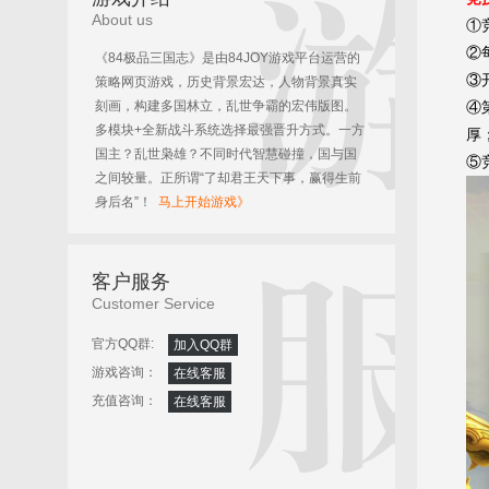
About us
①
②
《84极品三国志》是由84JOY游戏平台运营的
③
策略网页游戏，历史背景宏达，人物背景真实
刻画，构建多国林立，乱世争霸的宏伟版图。
④
多模块+全新战斗系统选择最强晋升方式。一方
厚
国主？乱世枭雄？不同时代智慧碰撞，国与国
⑤
之间较量。正所谓“了却君王天下事，赢得生前
身后名”！
马上开始游戏》
客户服务
Customer Service
官方QQ群:
加入QQ群
游戏咨询：
在线客服
充值咨询：
在线客服