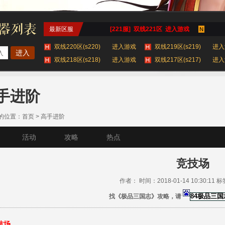
最新区服
[221服] 双线221区 进入游戏
双线220区(s220)
进入游戏
双线219区(s219)
进入
进入
双线218区(s218)
进入游戏
双线217区(s217)
进入
双线216区(s216)
进入游戏
查看更多服务器 >
手进阶
的位置：
首页
>
高手进阶
活动
攻略
热点
竞技场
作者： 时间：2018-01-14 10:30:11 
找《极品三国志》攻略，请
技场